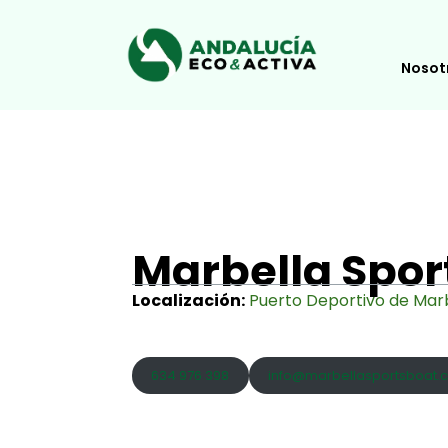
Nosot
Marbella Spor
Localización:
Puerto Deportivo de Marb
634 976 398
info@marbellasportsboat.