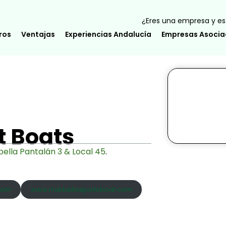
¿Eres una empresa y est
ros
Ventajas
Experiencias Andalucía
Empresas Asoci
t Boats
ella Pantalán 3 & Local 45
.
com
www.marbellasportsboat.com