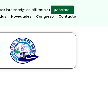
as interesad@ en afilitarte?
¡Asóciate!
adas
Novedades
Congreso
Contacto