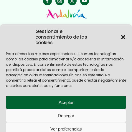
Gestionar el
consentimiento de las
cookies
Para ofrecer las mejores experiencias, utilizamos tecnologías
como las cookies para almacenar y/o acceder a la información
Nosotros
del dispositivo. El consentimiento de estas tecnologías nos
Experiencias Andalucía
permitirá procesar datos como el comportamiento de
Empresas Turismo Activo
navegación o las identificaciones únicas en este sitio. No
Empresas Turismo Ecoturismo
consentir o retirar el consentimiento, puede afectar negativamente
Novedades
a ciertas características y funciones.
Contacto
Teléfono
+34 611 052 513
Aceptar
Correo electrónico
federacion@andalucia-ecoactiva.com
Denegar
Aviso Legal
Ver preferencias
Política de Privacidad