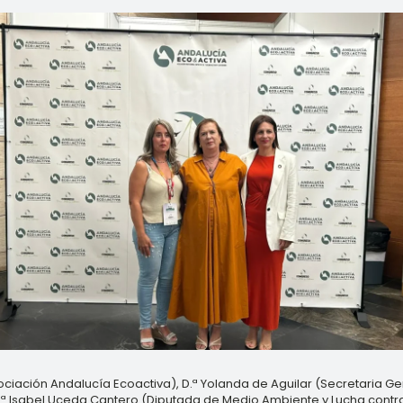
ociación Andalucía Ecoactiva), D.ª Yolanda de Aguilar (Secretaria G
D.ª Isabel Uceda Cantero (Diputada de Medio Ambiente y Lucha contr