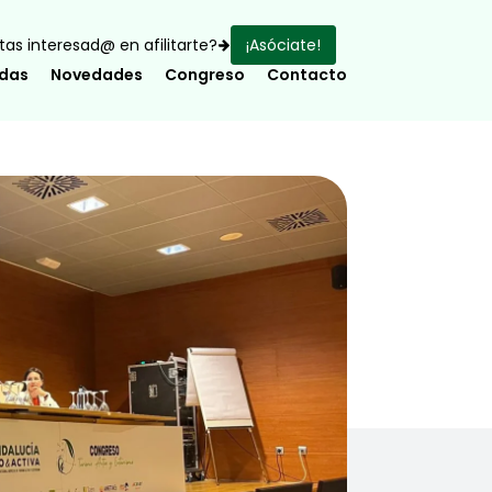
as interesad@ en afilitarte?
¡Asóciate!
adas
Novedades
Congreso
Contacto