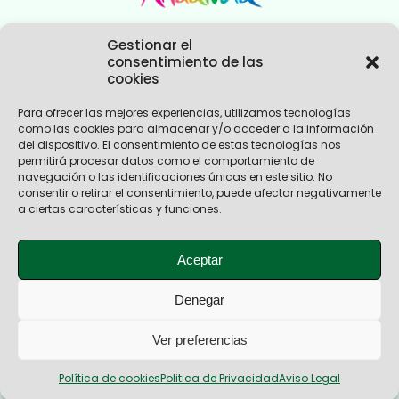
Gestionar el
consentimiento de las
cookies
Para ofrecer las mejores experiencias, utilizamos tecnologías
como las cookies para almacenar y/o acceder a la información
Nosotros
del dispositivo. El consentimiento de estas tecnologías nos
Experiencias Andalucía
permitirá procesar datos como el comportamiento de
Empresas Turismo Activo
navegación o las identificaciones únicas en este sitio. No
Empresas Turismo Ecoturismo
consentir o retirar el consentimiento, puede afectar negativamente
Novedades
a ciertas características y funciones.
Contacto
Teléfono
+34 611 052 513
Aceptar
Correo electrónico
federacion@andalucia-ecoactiva.com
Denegar
Aviso Legal
Ver preferencias
Política de Privacidad
Política de Cookies
© Diseño Web Kapas.es
Política de cookies
Politica de Privacidad
Aviso Legal