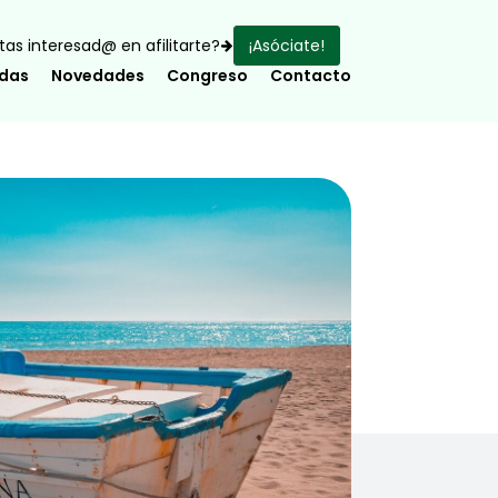
as interesad@ en afilitarte?
¡Asóciate!
adas
Novedades
Congreso
Contacto